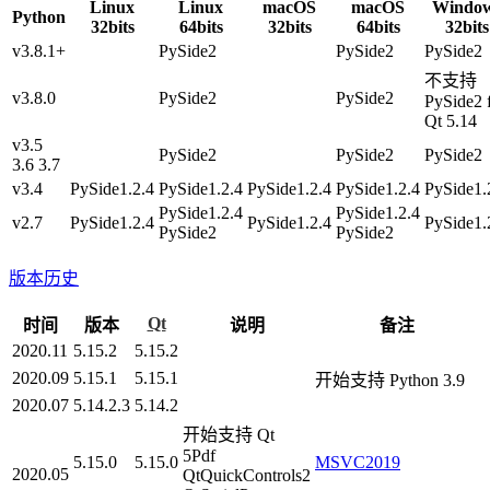
Linux
Linux
macOS
macOS
Windo
Python
32bits
64bits
32bits
64bits
32bits
v3.8.1+
PySide2
PySide2
PySide2
不支持
v3.8.0
PySide2
PySide2
PySide2 
Qt 5.14
v3.5
PySide2
PySide2
PySide2
3.6 3.7
v3.4
PySide1.2.4
PySide1.2.4
PySide1.2.4
PySide1.2.4
PySide1.
PySide1.2.4
PySide1.2.4
v2.7
PySide1.2.4
PySide1.2.4
PySide1.
PySide2
PySide2
版本历史
Qt
时间
版本
说明
备注
2020.11
5.15.2
5.15.2
2020.09
5.15.1
5.15.1
开始支持 Python 3.9
2020.07
5.14.2.3
5.14.2
开始支持 Qt
5Pdf
5.15.0
5.15.0
MSVC2019
2020.05
QtQuickControls2