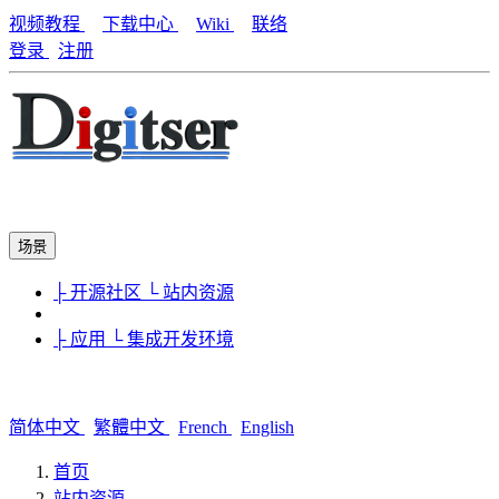
视频教程
下载中心
Wiki
联络
登录
注册
场景
├ 开源社区
└ 站内资源
├ 应用
└ 集成开发环境
简体中文
繁體中文
French
English
首页
站内资源