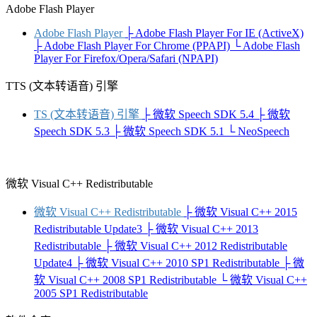
Adobe Flash Player
Adobe Flash Player
├ Adobe Flash Player For IE (ActiveX)
├ Adobe Flash Player For Chrome (PPAPI)
└ Adobe Flash
Player For Firefox/Opera/Safari (NPAPI)
TTS (文本转语音) 引擎
TS (文本转语音) 引擎
├ 微软 Speech SDK 5.4
├ 微软
Speech SDK 5.3
├ 微软 Speech SDK 5.1
└ NeoSpeech
微软 Visual C++ Redistributable
微软 Visual C++ Redistributable
├ 微软 Visual C++ 2015
Redistributable Update3
├ 微软 Visual C++ 2013
Redistributable
├ 微软 Visual C++ 2012 Redistributable
Update4
├ 微软 Visual C++ 2010 SP1 Redistributable
├ 微
软 Visual C++ 2008 SP1 Redistributable
└ 微软 Visual C++
2005 SP1 Redistributable