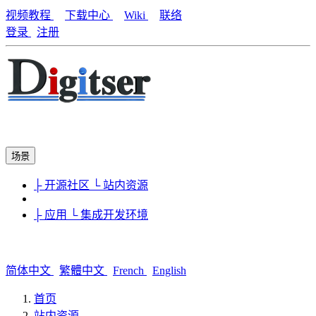
视频教程
下载中心
Wiki
联络
登录
注册
场景
├ 开源社区
└ 站内资源
├ 应用
└ 集成开发环境
简体中文
繁體中文
French
English
首页
站内资源