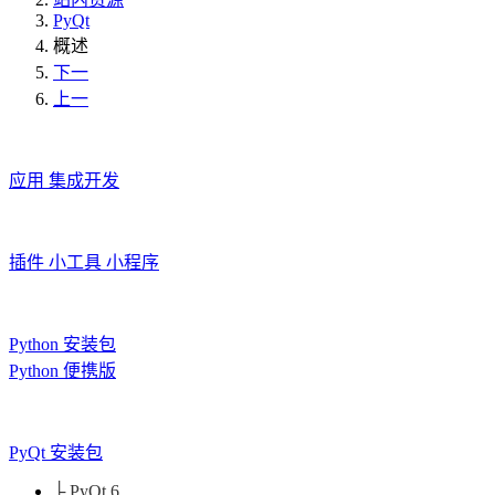
PyQt
概述
下一
上一
应用
集成开发
插件
小工具
小程序
Python 安装包
Python 便携版
PyQt 安装包
├ PyQt 6