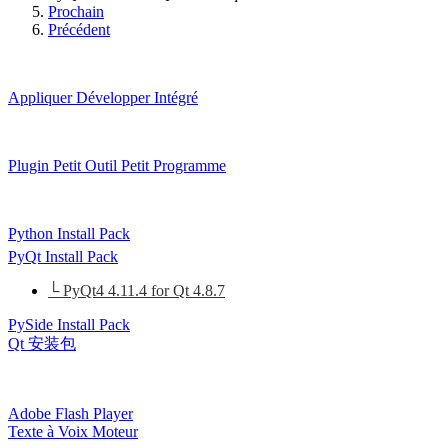
Prochain
Précédent
Appliquer
Développer Intégré
Plugin
Petit Outil
Petit Programme
Python Install Pack
PyQt Install Pack
└ PyQt4 4.11.4 for Qt 4.8.7
PySide Install Pack
Qt 安装包
Adobe Flash Player
Texte à Voix Moteur