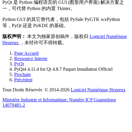
PyQt 是 Python 编程语言的 GUI (图形用户界面) 解决方案之
一，可代替 Python 的内置 Tkinter。
Python GUI 的其它替代者，包括 PySide PyGTK wxPython
等，PyQt 还是 PyKDE 的基础。
版权声明：
本文为独家原创稿件，版权归
Logiciel Numérique
Heureux
，未经许可不得转载。
Page Accueil
Ressource Interne
PyQt
PyQt4 4.11.4 for Qt 4.8.7 Paquet Installation Officiel
Prochain
Précédent
Tous Droits Réservés © 2014-2026
Logiciel Numérique Heureux
Ministère Industrie et Informatique:
Numéro ICP Guangdong
14079481-2