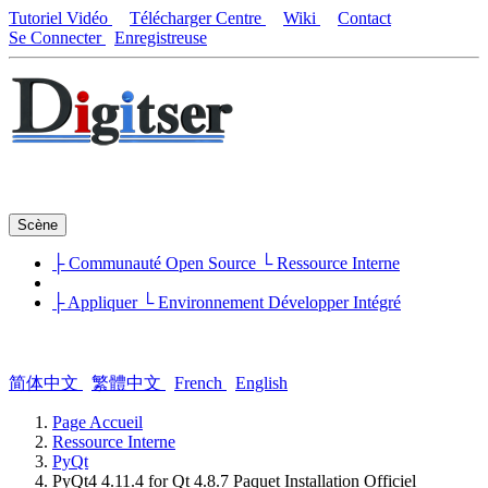
Tutoriel Vidéo
Télécharger Centre
Wiki
Contact
Se Connecter
Enregistreuse
Scène
├ Communauté Open Source
└ Ressource Interne
├ Appliquer
└ Environnement Développer Intégré
简体中文
繁體中文
French
English
Page Accueil
Ressource Interne
PyQt
PyQt4 4.11.4 for Qt 4.8.7 Paquet Installation Officiel