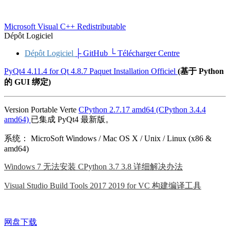
Microsoft Visual C++ Redistributable
Dépôt Logiciel
Dépôt Logiciel
├ GitHub
└ Télécharger Centre
PyQt4 4.11.4 for Qt 4.8.7 Paquet Installation Officiel
(基于 Python
的 GUI 绑定)
Version Portable Verte
CPython 2.7.17 amd64 (CPython 3.4.4
amd64)
已集成 PyQt4 最新版。
系统：
MicroSoft Windows / Mac OS X / Unix / Linux (x86 &
amd64)
Windows 7 无法安装 CPython 3.7 3.8 详细解决办法
Visual Studio Build Tools 2017 2019 for VC 构建编译工具
网盘下载