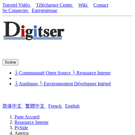
Tutoriel Vidéo
Télécharger Centre
Wiki
Contact
Se Connecter
Enregistreuse
Scène
├ Communauté Open Source
└ Ressource Interne
├ Appliquer
└ Environnement Développer Intégré
简体中文
繁體中文
French
English
Page Accueil
Ressource Interne
PySide
Aperçu