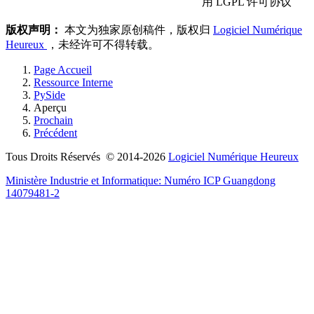
用 LGPL 许可协议
版权声明：
本文为独家原创稿件，版权归
Logiciel Numérique
Heureux
，未经许可不得转载。
Page Accueil
Ressource Interne
PySide
Aperçu
Prochain
Précédent
Tous Droits Réservés © 2014-2026
Logiciel Numérique Heureux
Ministère Industrie et Informatique:
Numéro ICP Guangdong
14079481-2