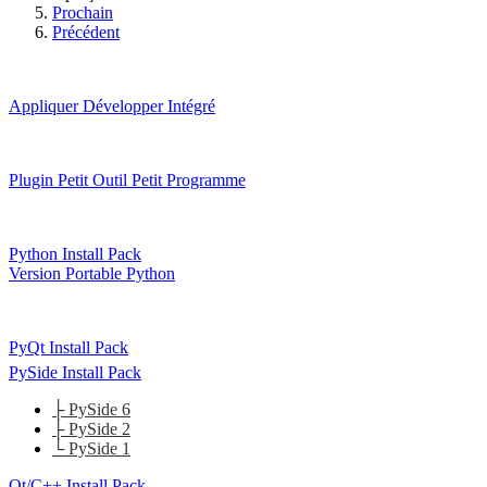
Prochain
Précédent
Appliquer
Développer Intégré
Plugin
Petit Outil
Petit Programme
Python Install Pack
Version Portable Python
PyQt Install Pack
PySide Install Pack
├ PySide 6
├ PySide 2
└ PySide 1
Qt/C++ Install Pack