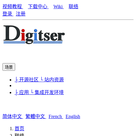
视频教程
下载中心
Wiki
联络
登录
注册
场景
├ 开源社区
└ 站内资源
├ 应用
└ 集成开发环境
简体中文
繁體中文
French
English
首页
联络